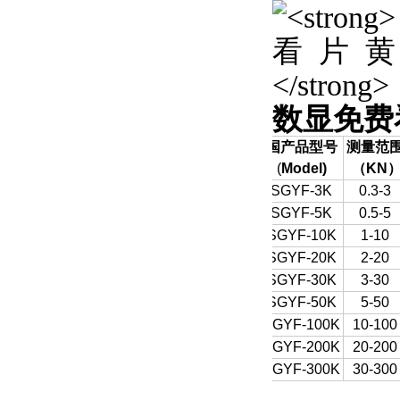
数显免费
国产品型号
测量范
(
Model)
（
KN
SGYF-3K
0.3-3
SGYF-5K
0.5-5
SGYF-10K
1-10
SGYF-20K
2-20
SGYF-30K
3-30
SGYF-50K
5-50
SGYF-100K
10-100
SGYF-200K
20-200
SGYF-300K
30-300