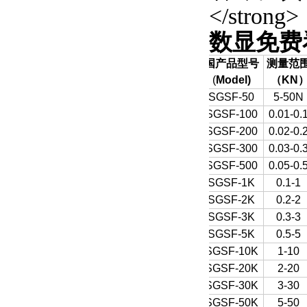
数显免费
国产品型号
测量范
(
Model)
（
KN
SGSF-50
5-50N
SGSF-100
0.01-0.
SGSF-200
0.02-0.
SGSF-300
0.03-0.
SGSF-500
0.05-0.
SGSF-1K
0.1-1
SGSF-2K
0.2-2
SGSF-3K
0.3-3
SGSF-5K
0.5-5
SGSF-10K
1-10
SGSF-20K
2-20
SGSF-30K
3-30
SGSF-50K
5-50