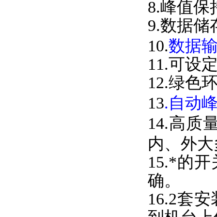
8.峰值保
9.数据储
10.
数据输
11.可设
12.绿色环保
13
.自动峰
14.高质
内、外大
15.*
确。
16.2套