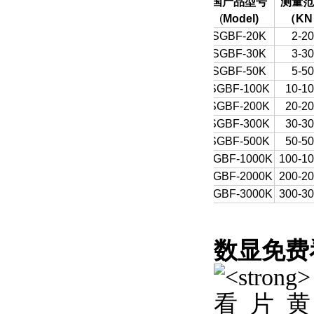
国产品型号
测量范
(
Model)
（
KN
SGBF-20K
2-20
SGBF-30K
3-30
SGBF-50K
5-50
SGBF-100K
10-1
SGBF-200K
20-2
SGBF-300K
30-3
SGBF-500K
50-5
SGBF-1000K
100-1
SGBF-2000K
200-2
SGBF-3000K
300-3
数显免费