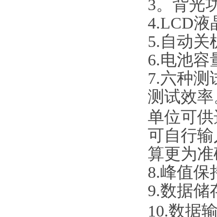
3。背光
4.LC
5.自动
6.电池
7.六种
测试效
单位可供
可自行输
算更为准
8.峰值
9.数据
10.数