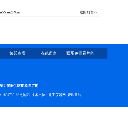
N.m20N.m
返回列表>>
荣誉资质
在线留言
联系免费看片的
网址
等测力仪器供应商,欢迎咨询！
804730
站点地图
技术支持：
化工仪器网
管理登陆