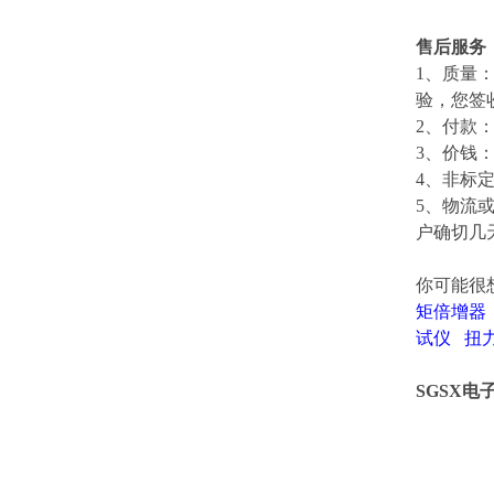
售后服务
1、质量
验，您签
2、付款
3、价钱
4、非标
5、物流
户确切几
你可能很
矩倍增器
试仪
扭
SGSX