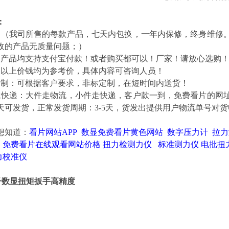
：
：（我司所售的每款产品，七天内包换，一年内保修，终身维修
收的产品无质量问题；）
：产品均支持支付宝付款！或者购买都可以！厂家！请放心选购
：以上价钱均为参考价，具体内容可咨询人员！
定制：可根据客户要求，非标定制，在短时间内送货！
或快递：大件走物流，小件走快递，客户款一到，免费看片的网
天可发货，正常发货周期：3-5天，货发出提供用户物流单号对
想知道
：
看片网站APP
数显免费看片黄色网站
数字压力计
拉力
免费看片在线观看网站价格
扭力检测力仪
标准测力仪
电批扭
力校准仪
电子数显扭矩扳手高精度