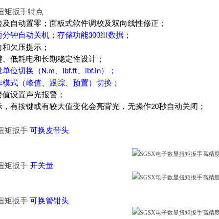
扭矩扳手特点
自检及自动置零；面板式软件调校及双向线性修正；
两分钟自动关机；存储功能
组数据；
300
方向和欠压提示；
按键、低耗电和长期稳定性设计；
量单位切换（
、
、
）；
N.m
lbf.ft
lbf.in
作模式（峰值、跟踪、预置）切换；
报警值设置声光报警；
显示，有按键或有较大值变化会亮背光，无操作
秒自动关闭；
20
扭矩扳手
可换
皮带头
扭矩扳手
开关量
扭矩扳手
可换管钳头