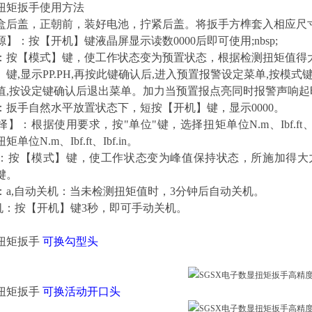
扭矩扳手
使用方法
盒后盖，正朝前，装好电池，拧紧后盖。将扳手方榫套入相应尺
】：按【开机】键液晶屏显示读数0000后即可使用;nbsp;
：按【模式】键，使工作状态变为预置状态，根据检测扭矩值得
键,显示PP.PH,再按此键确认后,进入预置报警设定菜单,按模式键(
值,按设定键确认后退出菜单。加力当预置报点亮同时报警声响
：扳手自然水平放置状态下，短按【开机】键，显示0000。
】：根据使用要求，按"单位"键，选择扭矩单位N.m、Ibf.ft
单位N.m、Ibf.ft、Ibf.in。
：按【模式】键，使工作状态变为峰值保持状态，所施加得大
键。
：a,自动关机：当未检测扭矩值时，3分钟后自动关机。
关机：按【开机】键3秒，即可手动关机。
扭矩扳手
可换勾型头
扭矩扳手
可换
活动开口头