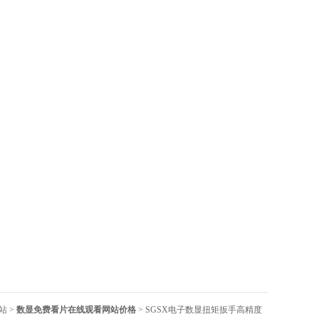
站
>
数显免费看片在线观看网站价格
> SGSX电子数显扭矩扳手高精度