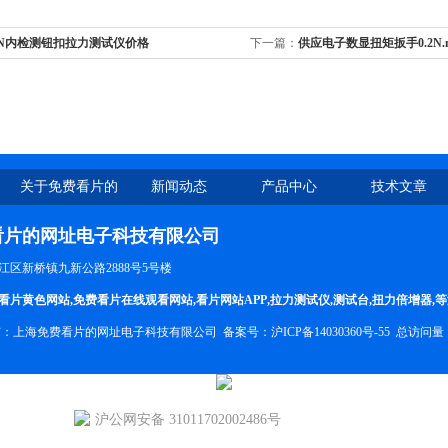
0N内检测钮扣拉力测试仪价格
下一篇：
供应电子数显扭矩扳手0.2N.m5
关于免费看片的
新闻动态
产品中心
技术文章
网址
看片的网址电子科技有限公司
区新桥镇九新公路2888号5号楼
看片黄色网站
,
免费看片在线观看网站
,
看片网站APP
,
拉力测试仪
,
测试台
,
扭力倍增器
,
权所有：上海免费看片的网址电子科技有限公司 备案号：
沪ICP备14030360号-55
总访问量：1
沪公网安备 31011702002486号