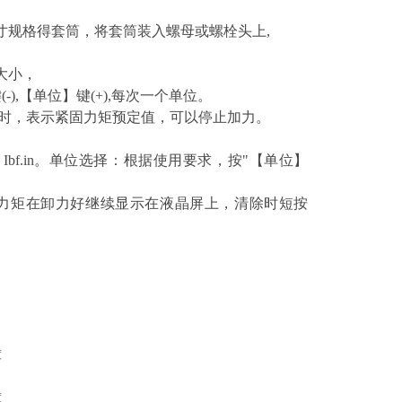
寸规格得套筒，将套筒装入螺母或螺栓头上,
大小，
-),【单位】键(+),每次一个单位。
起时，表示紧固力矩预定值，可以停止加力。
、Ibf.in。单位选择：根据使用要求，按"【单位】
力矩在卸力好继续显示在液晶屏上，清除时短按