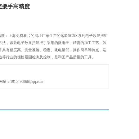
矩扳手高精度
精度：上海免费看片的网址厂家生产的这款SGSX系列电子数显扭矩
方法，该款电子数显扭矩扳手采用的微电子、精密的加工工艺、装
手具有精度高、测量准确、稳定、耗电量低、操作简单等特点，适
造等行业的螺栓紧固检测及控制，是和国产品质量的工具。
915470966@qq.com