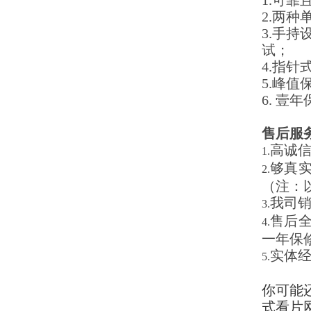
1.可
2.两
3.手
试；
4.指
5.峰
6. 壹
售后服
高诚
1.
够真
2.
（注：
我司
3.
售后
4.
一年保
实体
5.
你可能还
式看片网