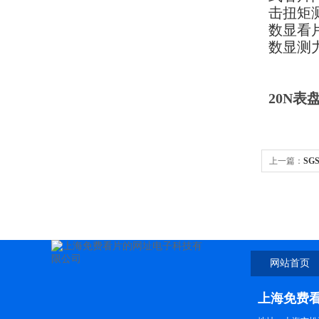
击扭矩测
数显看片
数显测力
20N
上一篇：
SG
网站首页
上海免费