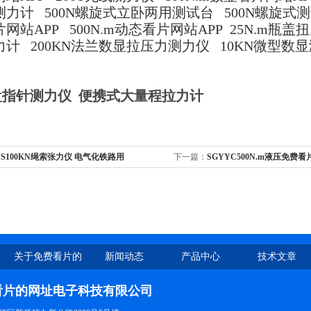
力计 500N螺旋式立卧两用测试台 500N螺旋式测试
网站APP 500N.m动态看片网站APP 25N.m瓶
计 200KN法兰数显拉压力测力仪 10KN微型数
表盘指针测力仪 便携式大量程拉力计
SS100KN绳索张力仪 电气化铁路用
下一篇：
SGYYC500N.m液压免
仪 扭矩扳手校正
关于免费看片的
新闻动态
产品中心
技术文章
网址
看片的网址电子科技有限公司