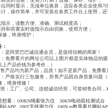
靠且精美的包装，使测力计易于运输、保存、维护；
种单位同时显示，无须单位换算，适应各类企业使用习
持设计，操作简单，并可安装在各类工作台上使用，
针式指示，读数方便、准确、测试精度高；
值保持和荷重实时值指示自由切换，使用方便；
年保修，终身维护；
务：
信：是阿里巴巴诚信通会员，是值得信赖的商家！
实：免费看片的网址公司以上图片都是实体物品拍摄
以上产品价钱为参考价，）
销售产品均为新产品，品质！如不是新产品，免费看
全：严格实行三包服务，所售产品因自身质量问题（
修，维身维修！
经营：工厂、公司、连锁诚信经营，可签销售合同，
想看：100KN绳索张力仪
30KN电动双柱测试台
站APP
200T无线测力仪 100N.m数显看片网站APP