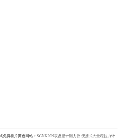
式免费看片黄色网站
> SGNK20N表盘指针测力仪 便携式大量程拉力计