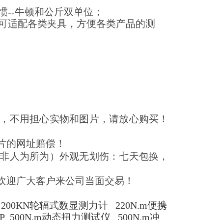
惯--牛顿和公斤双单位；
还可适配各类夹具，方便各类产品的测
，不用担心实物和图片，请放心购买！
片的网址赔偿！
非人为所为）外观无划伤：七天包换，
欢迎广大客户来公司当面交易！
200KN轮辐式数显测力计
220N.m便携
 500N.m动态扭力测试仪 500N.m冲