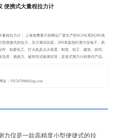
仪 便携式大量程拉力计
式大量程拉力计： 上海免费看片的网址厂家生产的SGNK系列20N表
小型便捷式的拉力、压力测试仪器，20N表盘指针测力仪电子、高
配件、粘胶化工、打火机及点火装置、制笔、轻工、建筑、纺织、
压负荷、插拔力、破坏性试验测试等，是老式测力计的替代产品。
915470966@qq.com
测力仪
是一款高精度小型便捷式的拉