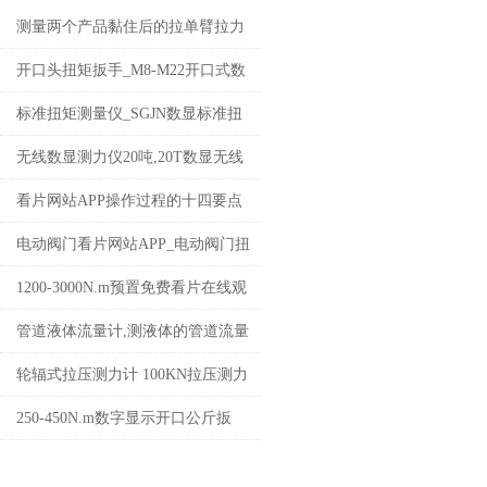
测量两个产品黏住后的拉单臂拉力
试验机数显电子单柱拉力试验机价
开口头扭矩扳手_M8-M22开口式数
格
显扭矩扳手_叉口力矩扳子价格
标准扭矩测量仪_SGJN数显标准扭
矩仪_0-200N数显扭力测试仪价格
无线数显测力仪20吨,20T数显无线
测力仪厂家价格
看片网站APP操作过程的十四要点
电动阀门看片网站APP_电动阀门扭
矩在线监测力仪_动态看片网站APP
1200-3000N.m预置免费看片在线观
看网站_带声响报警机械式手动扭
管道液体流量计,测液体的管道流量
矩扳手价格
计国产哪家好
轮辐式拉压测力计 100KN拉压测力
计 轮辐型连线式拉压力测力计价格
250-450N.m数字显示开口公斤扳
手,开口头数字显示公斤扳手