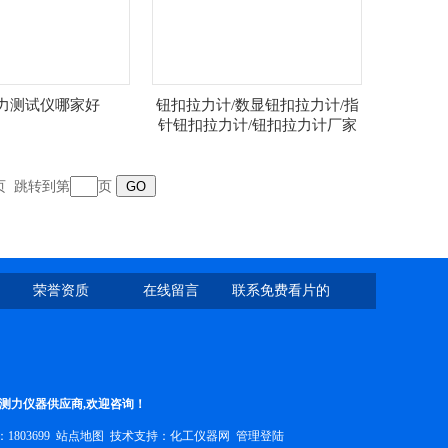
力测试仪哪家好
钮扣拉力计/数显钮扣拉力计/指
针钮扣拉力计/钮扣拉力计厂家
页
跳转到第
页
荣誉资质
在线留言
联系免费看片的
网址
等测力仪器供应商,欢迎咨询！
：1803699
站点地图
技术支持：
化工仪器网
管理登陆