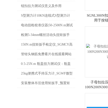
钮扣拉力测试仪意义及作用
SGNL300
S型测力计10KN连线式S型测力计
用于按
数显S型免费看片黄色网站厂家
电动扭枪校准仪器|50-2500N.m测试
电动扭枪扭矩校准仪
检测5-34mm螺丝活动头扭矩扳手
活动头数显扭矩扳手可换活口头
150N.m扭矩扳手检定仪_SGMCY高
精度手动免费看片在线观看网站校
管钳头钢筋免费看片在线观看网站
准仪价格
直螺纹套筒安装扭矩扳手 钢筋数字
0.5-25N.m 瓶盖扭力测试仪：瓶盖
力矩扳手厂家
质量的精准检测设备
25kg便携式手持压力计_SGWF微型
子母扣拉
数显压力仪_连线式电子测力计价
安装整体吊弦使用矩扳手_预置矩
100N200N
格
扳手安装整体吊弦