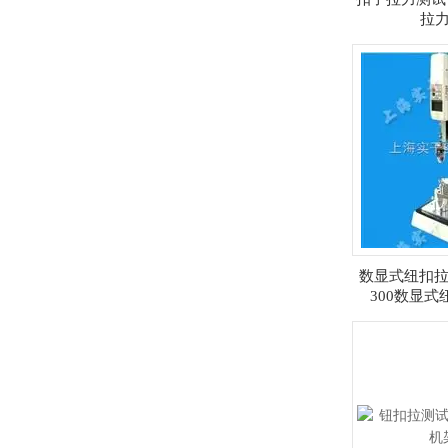
拉
数显式纽扣拉力
300数显