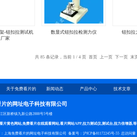
架-钮扣拉测试机
数显式钮扣拉检测力仪
钮扣拉
架厂家
共 85 条记录，当前 1 / 4 页 首页 上一页
下一页
末
关于免费看片的
新闻动态
产品中心
技术文章
网址
看片的网址电子科技有限公司
松江区新桥镇九新公路2888号5号楼
看片黄色网站
,
免费看片在线观看网站
,
看片网站APP
,
拉力测试仪
,
测试台
,
扭力倍增器
,
所有：上海免费看片的网址电子科技有限公司 备案号：
沪ICP备81172245号-55
总访问量